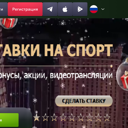
ти
Регистрация
я